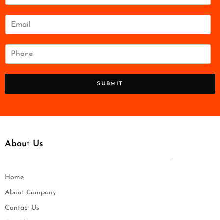
m
e
E
*
m
a
i
P
l
h
*
o
n
SUBMIT
e
*
About Us
Home
About Company
Contact Us