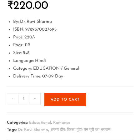
₹
220.00
By: Dr. Ravi Sharma
ISBN: 9789370027695
Price: 220/-
Page: 112
Size: 5×8
Language: Hindi
Category: EDUCATION / General
Delivery Time: 07-09 Day
-
+
ADD TO CART
Categories:
Educational
,
Romance
Tags:
Dr. Ravi Sharma
,
अरण्य दीप: बिरसा मुंडा: वन पुरी का भगवान