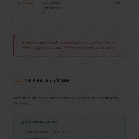
Publishing
Author मिलकर
महीने
cost share करते
हैं
Vanity Publishing से बचें!
कुछ publishers आपसे बहुत ज़्यादा पैसे लेकर किताब छापते
हैं लेकिन marketing या distribution नहीं करते। साइन करने से पहले contract ज़रूर पढ़ें।
Self Publishing के फायदे
03
आज के digital युग में
self publishing
सबसे popular और smart choice बन चुकी है।
जानते हैं क्यों:
Self Publishing के फायदे
पूरी creative freedom — कोई रोक-टोक नहीं