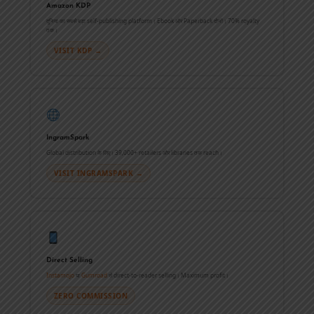
Amazon KDP
दुनिया का सबसे बड़ा self-publishing platform। Ebook और Paperback दोनों। 70% royalty
तक।
VISIT KDP →
IngramSpark
Global distribution के लिए। 39,000+ retailers और libraries तक reach।
VISIT INGRAMSPARK →
Direct Selling
Instamojo
या
Gumroad
से direct-to-reader selling। Maximum profit।
ZERO COMMISSION