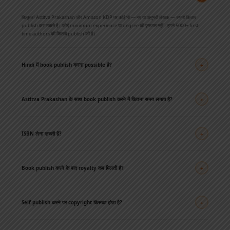
बिल्कुल! Astitva Prakashan और Amazon KDP पर कोई भी — नए या अनुभवी लेखक — अपनी किताब
publish कर सकते हैं। कोई minimum experience या degree की ज़रूरत नहीं। हमने 5000+ first-
time authors की किताबें publish की हैं।
+
Hindi में book publish करना possible है?
हाँ, बिल्कुल! Astitva Prakashan विशेष रूप से Hindi books में expert है। Amazon KDP भी Hindi
books accept करता है। Hindi readers की संख्या बहुत बड़ी है और market तेज़ी से बढ़ रहा है।
+
Astitva Prakashan के साथ book publish करने में कितना समय लगता है?
Astitva Prakashan के साथ सिर्फ 15 दिनों में आपकी किताब publish हो जाती है। Traditional
publishers में यह 1-3 साल तक लग सकता है। हमारी team editing से लेकर distribution तक सब
+
ISBN लेना ज़रूरी है?
efficiently handle करती है।
Ebook के लिए हमेशा ज़रूरी नहीं, लेकिन Paperback के लिए highly recommended है। India में ISBN
Raja Ram Mohan Roy National Agency
से free मिलती है। Astitva Prakashan यह process
+
Book publish करने के बाद royalty कब मिलती है?
आपके लिए handle करता है।
Amazon KDP पर हर महीने की 15 तारीख को पिछले महीने की royalty transfer होती है। Astitva
Prakashan के साथ royalty structure transparent है और हर quarter settle होती है।
Royalty
+
Self publish करने पर copyright किसका होता है?
Calculator से अभी calculate करें →
Self publishing में copyright हमेशा आपका (author का) रहता है। Astitva Prakashan को केवल