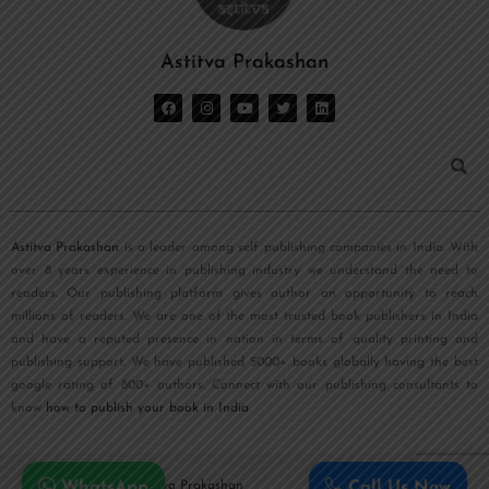
Astitva Prakashan
Astitva Prakashan
is a leader among self publishing companies in India. With
over 8 years experience in publishing industry we understand the need to
readers. Our publishing platform gives author an opportunity to reach
millions of readers. We are one of the most trusted book publishers in India
and have a reputed presence in nation in terms of quality printing and
publishing support. We have published 5000+ books globally having the best
google rating of 800+ authors. Connect with our publishing consultants to
know
how to publish your book in India
.
Copyright © 2026
Astitva Prakashan
WhatsApp
Call Us Now