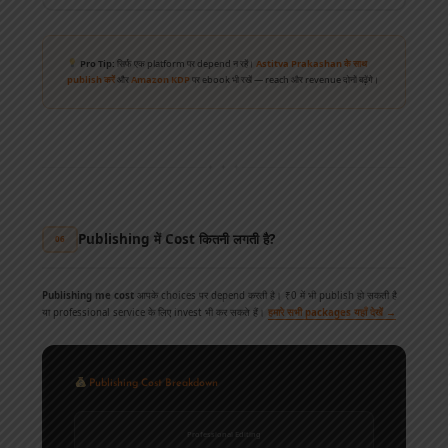
Pro Tip:
सिर्फ एक platform पर depend न रहें।
Astitva Prakashan के साथ
publish करें
और
Amazon KDP
पर ebook भी रखें — reach और revenue दोनों बढ़ेंगे।
✦ ✦ ✦
Publishing में Cost कितनी लगती है?
06
Publishing me cost
आपके choices पर depend करती है। ₹0 में भी publish हो सकती है
या professional service के लिए invest भी कर सकते हैं।
हमारे सभी packages यहाँ देखें →
Publishing Cost Breakdown
Professional Editing