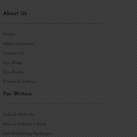
About Us
Home
About Company
Contact Us
Our Blogs
Our Books
Events & Gallery
For Writers
Publish With Us
How to Publish a Book
Self Publishing Packages