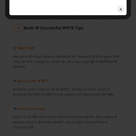
अपनी Royalty Calculate करें:
जानना चाहते हैं कि आपकी book से कितनी royalty
मिलेगी?
हमारा Royalty Calculator यहाँ use करें →
Book को Successful बनाने के Tips
07
लिखने से पहले
अपना genre और target audience पहले define करें। Research करें कि उस genre में क्या
trend चल रहा है। Competitor books पढ़ें। एक unique angle ढूँढें जो आपकी किताब को
अलग बनाए।
Book Cover के बारे में
Attractive cover से sales 3x तक बढ़ सकती हैं। Amazon के search results में
thumbnail छोटा दिखता है इसलिए title और imagery दोनों clearly visible होनी चाहिए।
Launch Strategy
Launch से 2-3 महीने पहले से social media पर buzz बनाना शुरू करें। Beta readers को
advance copies दें और reviews लिखवाएँ। Launch day पर ebook को free या
discounted रखें।