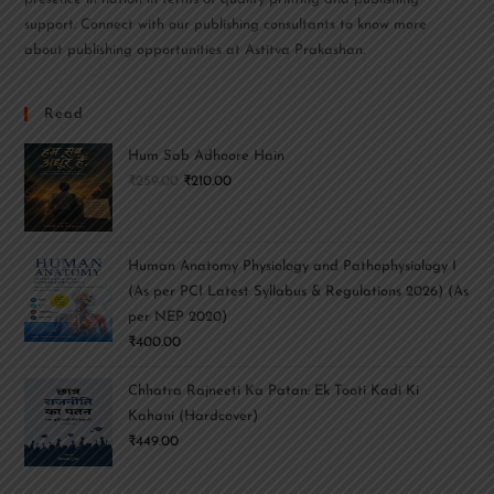
support. Connect with our publishing consultants to know more
about publishing opportunities at Astitva Prakashan.
Read
Hum Sab Adhoore Hain
₹
259.00
₹
210.00
Human Anatomy Physiology and Pathophysiology I
(As per PCI Latest Syllabus & Regulations 2026) (As
per NEP 2020)
₹
400.00
Chhatra Rajneeti Ka Patan: Ek Tooti Kadi Ki
Kahani (Hardcover)
₹
449.00