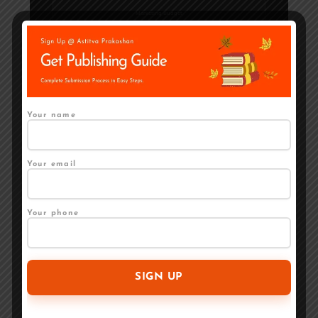
Marketing Budget
₹5K–50K+
BUDGET
क्या करें?
EXPECTED RESULT
Your name
₹0
Amazon KDP
पर ebook, Canva से cover
Ebook launch
(Zero)
Your email
₹5K–
Professional cover + Astitva Prakashan
Physical book
15K
basic package
available
₹20K–
Editing + Cover + Printing + Marketing
Professional launch
Your phone
50K
₹50K+
Full Astitva Prakashan package
Maximum quality &
reach