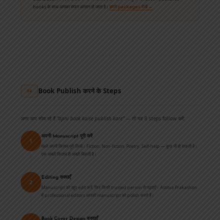
books के साथ आपका सफर आसान हो जाता है।
हमारे packages देखें →
✦ ✦ ✦
Book Publish करने के Steps
04
अगर आप सोच रहे हैं
“apni book kaise publish kare”
— तो यह 8 steps follow करें:
अपनी Manuscript पूरी करें
1
पहले अपनी किताब पूरी लिखें। Fiction, Non-fiction, Poetry, Self-help — कुछ भी हो सकती है।
एक अच्छी किताब ही अच्छी बिकती है।
Editing करवाएँ
2
Manuscript को खुद edit करें, फिर किसी trusted person से पढ़वाएँ। Astitva Prakashan
में professional editors आपकी manuscript को polish करते हैं।
Book Cover Design बनवाएँ