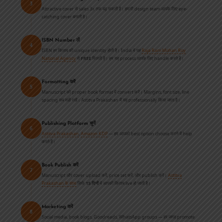
3
Attractive cover से sales 3x तक बढ़ सकती हैं। हमारी design team आपके लिए eye-
catching cover बनाती है।
ISBN Number लें
4
ISBN हर किताब की unique identity होती है। India में यह
Raja Ram Mohan Roy
National Agency
से
FREE
मिलती है। हम यह process आपके लिए handle करते हैं।
Formatting करें
5
Manuscript को proper book format में convert करें। Margins, font size, line
spacing सब सही रखें। Astitva Prakashan में यह professionally किया जाता है।
Publishing Platform चुनें
6
Astitva Prakashan
,
Amazon KDP
— हम आपको best option choose करने में help
करते हैं।
Book Publish करें
7
Manuscript और cover upload करें, price set करें, और publish करें।
Astitva
Prakashan के साथ
सिर्फ
15 दिनों
में आपकी किताब live हो जाती है।
Marketing करें
8
Social media, book blogs, Goodreads, WhatsApp groups — हर जगह promote