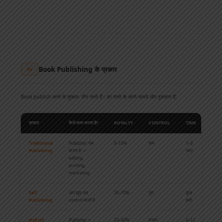
✦ ✦ ✦
Book Publishing के प्रकार
02
Book publish करने के मुख्यतः तीन रास्ते हैं। हर रास्ते के अपने फायदे और नुकसान हैं:
प्रकार
कैसे काम करता है?
ROYALTY
CONTROL
TIME
Traditional
Publisher सब
8–15%
कम
1–3
Publishing
करता है —
साल
editing,
printing,
marketing
Self
आप खुद सब
35–70%
पूरा
कुछ
Publishing
control करते हैं
हफ्ते
Hybrid
Publisher +
20–40%
मध्यम
6–12