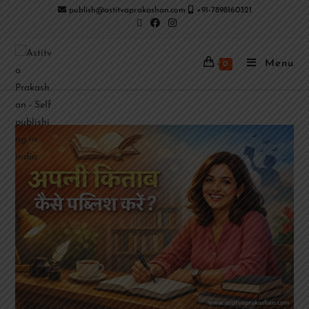
publish@astitvaprakashan.com
+91-7898160321
Menu
0