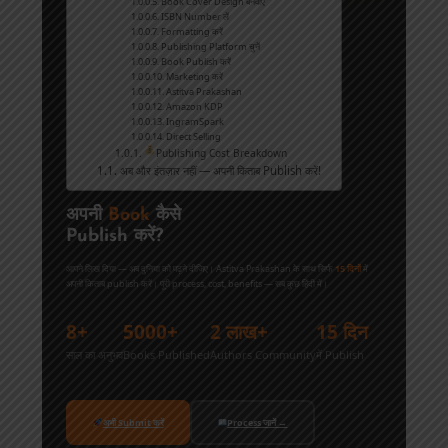
Book Cover Design बनवाएँ
ISBN Number लें
Formatting करें
Publishing Platform चुनें
Book Publish करें
Marketing करें
Astitva Prakashan
Amazon KDP
IngramSpark
Direct Selling
Publishing Cost Breakdown
अब और इंतज़ार नहीं — अपनी किताब Publish करें!
अपनी
Book
कैसे
Publish करें?
आपने लिख दिया — अब दुनिया को पढ़ने दीजिए। Astitva Prakashan के साथ सिर्फ
15 दिनों
में
अपनी किताब publish करें। पूरी process, cost, benefits — सब कुछ हिंदी में।
8+
5000+
2 लाख+
15 दिन
साल का अनुभव
Books Published
Authors Community
में Publish
अभी Submit करें
Process जानें →