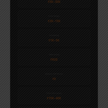
₹5K–30K
Cover Design
₹2K–15K
Formatting
₹1K–5K
ISBN (India)
FREE
Amazon KDP Ebook
₹0
Print (100 copies)
₹15K–40K