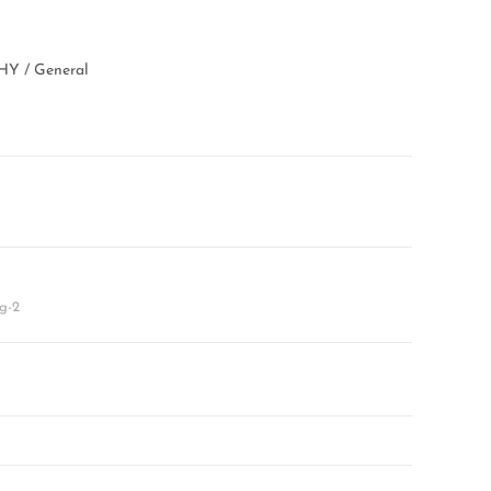
Y / General
g-2