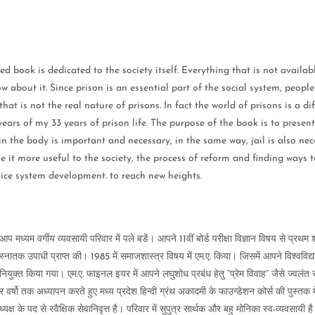
sed book is dedicated to the society itself. Everything that is not availab
about it. Since prison is an essential part of the social system, peopl
at is not the real nature of prisons. In fact the world of prisons is a 
 years of my 33 years of prison life. The purpose of the book is to present
in the body is important and necessary, in the same way, jail is also nece
e it more useful to the society, the process of reform and finding ways t
stice system development. to reach new heights.
ध्यम वर्गीय व्यवसायी परिवार में पले बडें। आपने 11वीं बोर्ड परीक्षा विज्ञान विषय से प्रथम 
क उपाधी प्राप्त की। 1985 में समाजशास्त्र विषय में एम.ए. किया। जिसमें आपने विश्वविद्यालय 
ियुक्त किया गया। एम.ए. फाइनल इयर में आपने लघुशोध प्रबंध हेतु “प्रेम विवाह” जैसे ज्वलं
र्षो तक अध्यापन करते हुए मध्य प्रदेश हिन्दी ग्रंथ अकादमी के फाउन्डेशन कोर्स की पुस्तक म
्ष के पद से स्वैक्षिक सेवानिवृत्त है। परिवार में सुपुत्र सार्थक और बहु मोनिका स्व-व्यवसायी ह