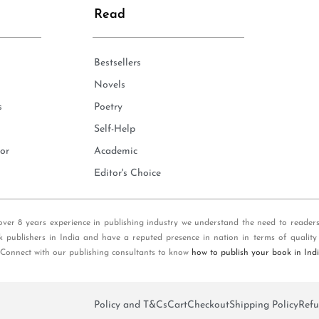
Read
Bestsellers
Novels
s
Poetry
Self-Help
or
Academic
Editor's Choice
over 8 years experience in publishing industry we understand the need to reader
k publishers in India and have a reputed presence in nation in terms of quality
 Connect with our publishing consultants to know
how to publish your book in Ind
Policy and T&Cs
Cart
Checkout
Shipping Policy
Refu