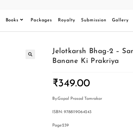
Books
Packages
Royalty
Submission
Gallery
Jelotkarsh Bhag-2 – Sa
Banane Ki Prakriya
₹
349.00
By:Gopal Prasad Tamrakar
ISBN: 9788119064243
Page:239