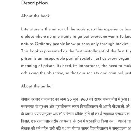
Description
About the book
Literature is the mirror of the society, so this experience ba
a place where no one wants to go but everyone wants to know 
nature. Ordinary people know prisons only through movies, th
This book is presented as the first installment of the first 11
prison is an inseparable part of society, just as every organ 
meaning of prison, its need, its importance, the need to mak
achieving the objective, so that our society and criminal ju
About the author
गोपाल प्रसाद ताम्रकार का जन्म 28 जून 1960 को सागर मध्यप्रदेश में हुआ। आप म
मध्यभारत के प्रथम और प्राचीनतम सागर विश्वविधालय से आपने बी.एस.सी. की स्नात
के कारण परम्परानुसार आपको परिणाम घोषित होते ही तदर्थ सहायक प्राध्यापक न
विवाह, एक समाजशास्त्रीय अध्ययन” के रुप में प्रकाशित किया गया। आपने चार व
लेखक की धर्म पत्नि श्री मति पùजा गोपाल सागर विश्वविद्यालय में संग्रहालय अध्यक