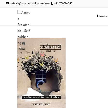
publish@astitvaprakashan.com
+91-7898160321
Home